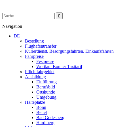
Navigation
DE
Bestellung
Flughafentransfer
Kurierdienst, Besorgungsfahrten, Einkaufsfahrten
Fahrpreise
Festpreise
Wortlaut Bonner Taxitarif
Pflichtfahrgebiet
Ausbildung
Einführung
Berufsbild
Ortskunde
Umgebung
Halteplätze
Bonn
Beuel
Bad Godesberg
Hardtberg